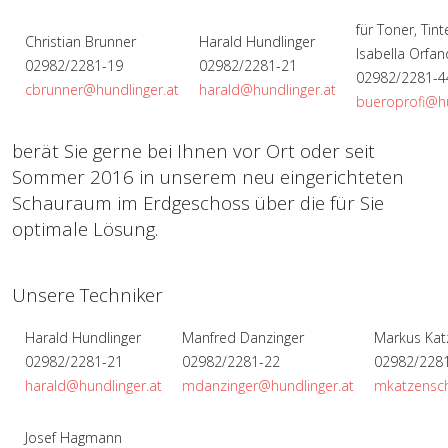
für Toner, Tint
Christian Brunner
Harald Hundlinger
Isabella Orfan
02982/2281-19
02982/2281-21
02982/2281-4
cbrunner@hundlinger.at
harald@hundlinger.at
bueroprofi@hu
berät Sie gerne bei Ihnen vor Ort oder seit
Sommer 2016 in unserem neu eingerichteten
Schauraum im Erdgeschoss über die für Sie
optimale Lösung.
Unsere Techniker
Harald Hundlinger
Manfred Danzinger
Markus Kat
02982/2281-21
02982/2281-22
02982/228
harald@hundlinger.at
mdanzinger@hundlinger.at
mkatzensch
Josef Hagmann