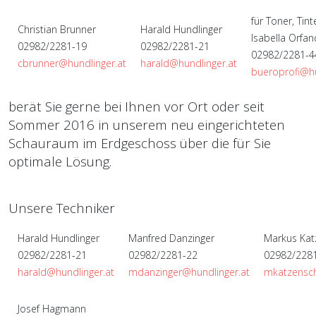
für Toner, Tint
Christian Brunner
Harald Hundlinger
Isabella Orfan
02982/2281-19
02982/2281-21
02982/2281-4
cbrunner@hundlinger.at
harald@hundlinger.at
bueroprofi@hu
berät Sie gerne bei Ihnen vor Ort oder seit
Sommer 2016 in unserem neu eingerichteten
Schauraum im Erdgeschoss über die für Sie
optimale Lösung.
Unsere Techniker
Harald Hundlinger
Manfred Danzinger
Markus Kat
02982/2281-21
02982/2281-22
02982/228
harald@hundlinger.at
mdanzinger@hundlinger.at
mkatzensch
Josef Hagmann